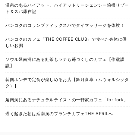
温泉のあるハイアット。ハイアットリージェンシー箱根リゾー
ト＆スパ滞在記
バンコクのコランブティックスパでタイマッサージを体験！
バンコクのカフェ「THE COFFEE CLUB」で食べた身体に優
しいお粥
ソウル延南洞にある紅茶もラテも苺づくしのカフェ【作黨謀
議】
韓国ホンデで定食が楽しめるお店【舞月食卓（ムウォルシクタ
ク）】
延南洞にあるナチュラルテイストの一軒家カフェ「for fork」
遅く起きた朝は延南洞のブランチカフェTHE APRILへ