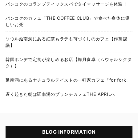
バンコクのコランブティックスパでタイマッサージを体験！
バンコクのカフェ「THE COFFEE CLUB」で食べた身体に優
しいお粥
ソウル延南洞にある紅茶もラテも苺づくしのカフェ【作黨謀
議】
韓国ホンデで定食が楽しめるお店【舞月食卓（ムウォルシクタ
ク）】
延南洞にあるナチュラルテイストの一軒家カフェ「for fork」
遅く起きた朝は延南洞のブランチカフェTHE APRILへ
BLOG INFORMATION