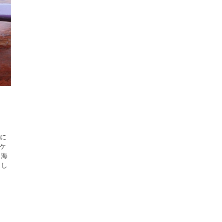
事に
ロケ
。海
ほし