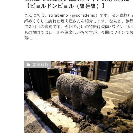
【ビョルドンビョル（별돈별）】
こんにちは。sorademo（@sorademo）です。済州島旅行
締めくくりに訪れた焼肉屋さんを紹介します。なんと、旅
で２回目の焼肉です。今回のお店の特徴は焼肉×ワイン！い
もの焼肉ではビールを注文しがちですが、今回はワインで
落に...
韓国旅行