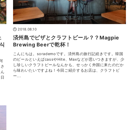
2018.08.10
ェ
済州島でピザとクラフトビール？？Magpie
우식
Brewing Beerで乾杯！
こんにちは。sorademoです。済州島の旅行記続きです。韓国
のビールといえばcassやHite、Maxなどが思いつきますが、少
何
し珍しいクラフトビールなんかも、せっかく外国に来たのだか
ヌさ
ら味わいたいですよね！今回ご紹介するお店は、クラフトビ
運ん
ー...
た日