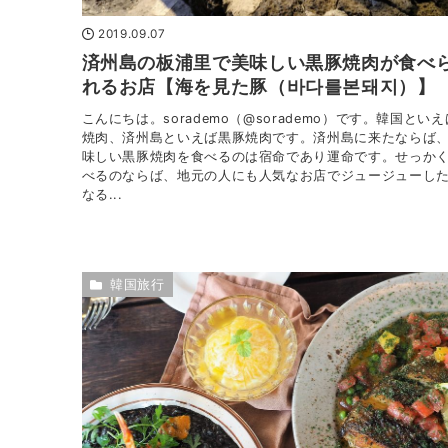
2019.09.07
済州島の板浦里で美味しい黒豚焼肉が食べ
れるお店【海を見た豚（바다를본돼지）】
こんにちは。sorademo（@sorademo）です。韓国といえ
焼肉、済州島といえば黒豚焼肉です。済州島に来たならば
味しい黒豚焼肉を食べるのは宿命であり運命です。せっか
べるのならば、地元の人にも人気なお店でジュージューし
なる...
韓国旅行