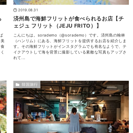
2019.08.31
ら
済州島で海鮮フリットが食べられるお店【チ
ェジュ フリット（JEJU FRITO）】
ば
こんにちは。sorademo（@sorademo）です。済州島の翰林
、美
（ハンリム）にある、海鮮フリットを提供するお店を紹介しま
く食
す。その海鮮フリットがインスタグラムでも有名なようで、テ
たく
イクアウトして海を背景に撮影している素敵な写真もアップさ
れて...
韓国旅行