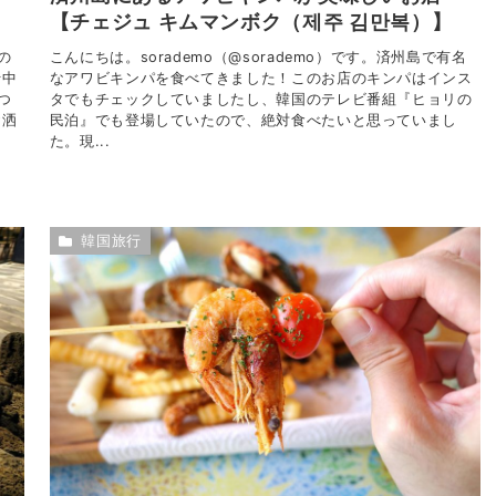
【チェジュ キムマンボク（제주 김만복）】
の
こんにちは。sorademo（@sorademo）です。済州島で有名
行中
なアワビキンパを食べてきました！このお店のキンパはインス
つ
タでもチェックしていましたし、韓国のテレビ番組『ヒョリの
お洒
民泊』でも登場していたので、絶対食べたいと思っていまし
た。現...
韓国旅行