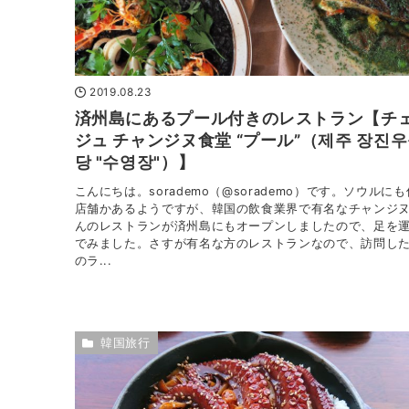
2019.08.23
済州島にあるプール付きのレストラン【チ
ジュ チャンジヌ食堂 “プール”（제주 장진
당 "수영장"）】
こんにちは。sorademo（@sorademo）です。ソウルにも
店舗かあるようですが、韓国の飲食業界で有名なチャンジ
んのレストランが済州島にもオープンしましたので、足を
でみました。さすが有名な方のレストランなので、訪問し
のラ...
韓国旅行