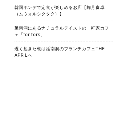
韓国ホンデで定食が楽しめるお店【舞月食卓
（ムウォルシクタク）】
延南洞にあるナチュラルテイストの一軒家カフ
ェ「for fork」
遅く起きた朝は延南洞のブランチカフェTHE
APRILへ