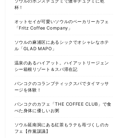
ソウルのホンスチュクミで激辛チュクミに乾
杯！
オットセイが可愛いソウルのベーカリーカフェ
「Fritz Coffee Company」
ソウルの麻浦区にあるシックでオシャレなホテ
ル「GLAD MAPO」
温泉のあるハイアット。ハイアットリージェン
シー箱根リゾート＆スパ滞在記
バンコクのコランブティックスパでタイマッサ
ージを体験！
バンコクのカフェ「THE COFFEE CLUB」で食
べた身体に優しいお粥
ソウル延南洞にある紅茶もラテも苺づくしのカ
フェ【作黨謀議】