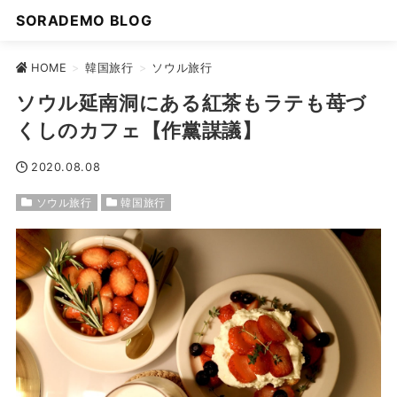
SORADEMO BLOG
HOME
>
韓国旅行
>
ソウル旅行
ソウル延南洞にある紅茶もラテも苺づ
くしのカフェ【作黨謀議】
2020.08.08
ソウル旅行
韓国旅行