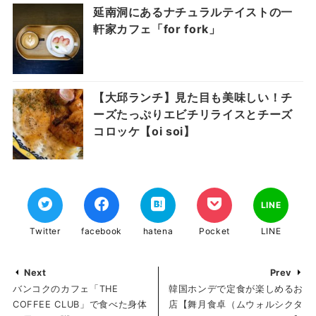
延南洞にあるナチュラルテイストの一
軒家カフェ「for fork」
【大邱ランチ】見た目も美味しい！チ
ーズたっぷりエビチリライスとチーズ
コロッケ【oi soi】
LINE
Twitter
facebook
hatena
Pocket
LINE
Next
Prev
バンコクのカフェ「THE
韓国ホンデで定食が楽しめるお
COFFEE CLUB」で食べた身体
店【舞月食卓（ムウォルシクタ