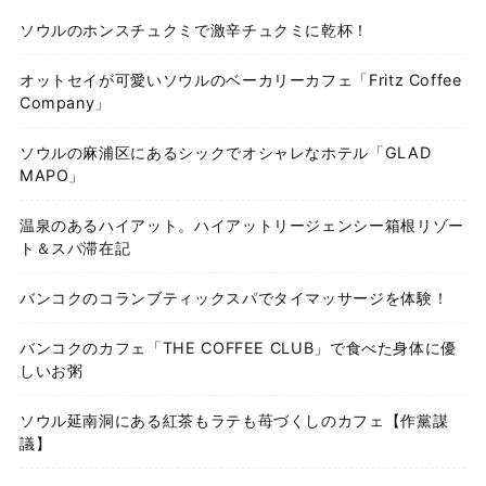
ソウルのホンスチュクミで激辛チュクミに乾杯！
オットセイが可愛いソウルのベーカリーカフェ「Fritz Coffee
Company」
ソウルの麻浦区にあるシックでオシャレなホテル「GLAD
MAPO」
温泉のあるハイアット。ハイアットリージェンシー箱根リゾー
ト＆スパ滞在記
バンコクのコランブティックスパでタイマッサージを体験！
バンコクのカフェ「THE COFFEE CLUB」で食べた身体に優
しいお粥
ソウル延南洞にある紅茶もラテも苺づくしのカフェ【作黨謀
議】