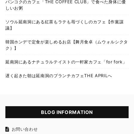
バンコクのカフェ「THE COFFEE CLUB」で食べた身体に優
しいお粥
ソウル延南洞にある紅茶もラテも苺づくしのカフェ【作黨謀
議】
韓国ホンデで定食が楽しめるお店【舞月食卓（ムウォルシクタ
ク）】
延南洞にあるナチュラルテイストの一軒家カフェ「for fork」
遅く起きた朝は延南洞のブランチカフェTHE APRILへ
BLOG INFORMATION
お問い合わせ