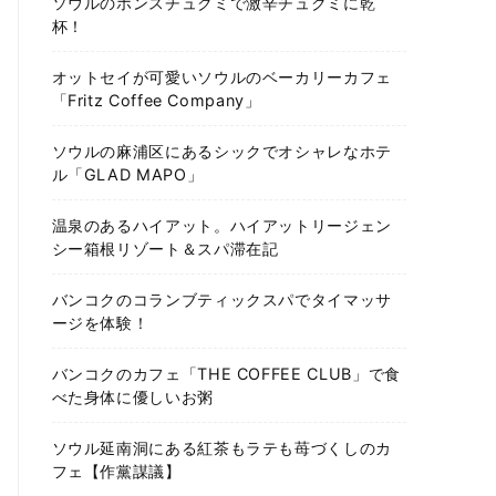
ソウルのホンスチュクミで激辛チュクミに乾
杯！
オットセイが可愛いソウルのベーカリーカフェ
「Fritz Coffee Company」
ソウルの麻浦区にあるシックでオシャレなホテ
ル「GLAD MAPO」
温泉のあるハイアット。ハイアットリージェン
シー箱根リゾート＆スパ滞在記
バンコクのコランブティックスパでタイマッサ
ージを体験！
バンコクのカフェ「THE COFFEE CLUB」で食
べた身体に優しいお粥
ソウル延南洞にある紅茶もラテも苺づくしのカ
フェ【作黨謀議】