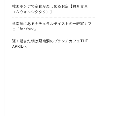
韓国ホンデで定食が楽しめるお店【舞月食卓
（ムウォルシクタク）】
延南洞にあるナチュラルテイストの一軒家カフ
ェ「for fork」
遅く起きた朝は延南洞のブランチカフェTHE
APRILへ