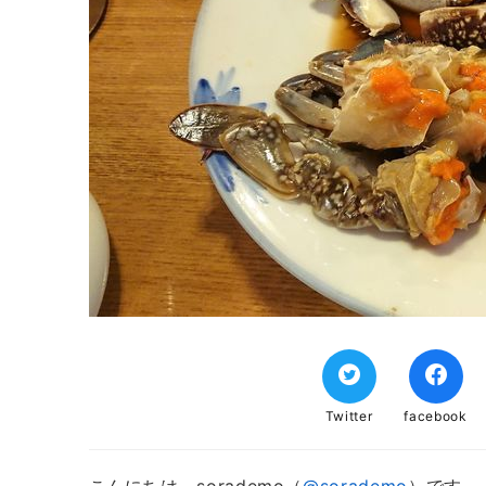
Twitter
facebook
こんにちは。sorademo（
@sorademo
）です。