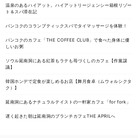
温泉のあるハイアット。ハイアットリージェンシー箱根リゾー
ト＆スパ滞在記
バンコクのコランブティックスパでタイマッサージを体験！
バンコクのカフェ「THE COFFEE CLUB」で食べた身体に優
しいお粥
ソウル延南洞にある紅茶もラテも苺づくしのカフェ【作黨謀
議】
韓国ホンデで定食が楽しめるお店【舞月食卓（ムウォルシクタ
ク）】
延南洞にあるナチュラルテイストの一軒家カフェ「for fork」
遅く起きた朝は延南洞のブランチカフェTHE APRILへ