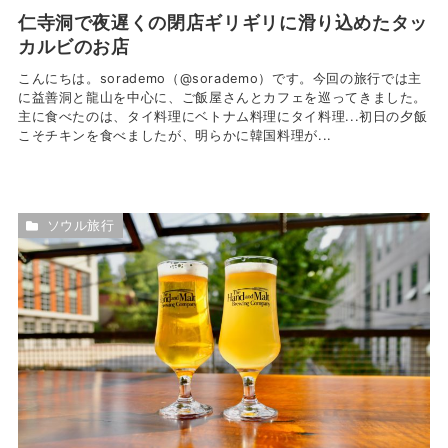
仁寺洞で夜遅くの閉店ギリギリに滑り込めたタッ
カルビのお店
こんにちは。sorademo（@sorademo）です。今回の旅行では主
に益善洞と龍山を中心に、ご飯屋さんとカフェを巡ってきました。
主に食べたのは、タイ料理にベトナム料理にタイ料理...初日の夕飯
こそチキンを食べましたが、明らかに韓国料理が...
ソウル旅行