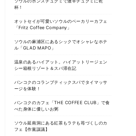
ソウルのホンスチュクミで激辛チュクミに乾
杯！
オットセイが可愛いソウルのベーカリーカフェ
「Fritz Coffee Company」
ソウルの麻浦区にあるシックでオシャレなホテ
ル「GLAD MAPO」
温泉のあるハイアット。ハイアットリージェン
シー箱根リゾート＆スパ滞在記
バンコクのコランブティックスパでタイマッサ
ージを体験！
バンコクのカフェ「THE COFFEE CLUB」で食
べた身体に優しいお粥
ソウル延南洞にある紅茶もラテも苺づくしのカ
フェ【作黨謀議】