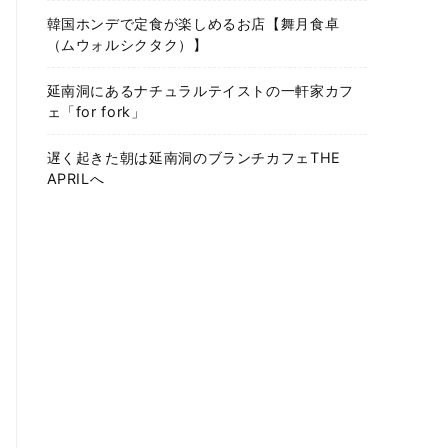
韓国ホンデで定食が楽しめるお店【舞月食卓
（ムウォルシクタク）】
延南洞にあるナチュラルテイストの一軒家カフ
ェ「for fork」
遅く起きた朝は延南洞のブランチカフェTHE
APRILへ