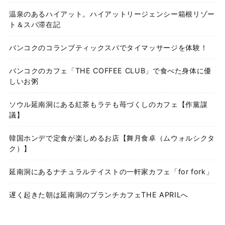
温泉のあるハイアット。ハイアットリージェンシー箱根リゾー
ト＆スパ滞在記
バンコクのコランブティックスパでタイマッサージを体験！
バンコクのカフェ「THE COFFEE CLUB」で食べた身体に優
しいお粥
ソウル延南洞にある紅茶もラテも苺づくしのカフェ【作黨謀
議】
韓国ホンデで定食が楽しめるお店【舞月食卓（ムウォルシクタ
ク）】
延南洞にあるナチュラルテイストの一軒家カフェ「for fork」
遅く起きた朝は延南洞のブランチカフェTHE APRILへ