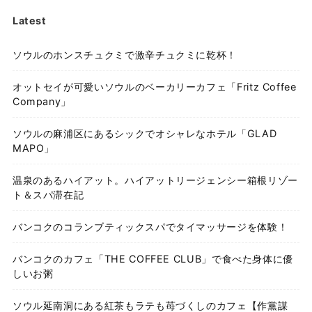
Latest
ソウルのホンスチュクミで激辛チュクミに乾杯！
オットセイが可愛いソウルのベーカリーカフェ「Fritz Coffee
Company」
ソウルの麻浦区にあるシックでオシャレなホテル「GLAD
MAPO」
温泉のあるハイアット。ハイアットリージェンシー箱根リゾー
ト＆スパ滞在記
バンコクのコランブティックスパでタイマッサージを体験！
バンコクのカフェ「THE COFFEE CLUB」で食べた身体に優
しいお粥
ソウル延南洞にある紅茶もラテも苺づくしのカフェ【作黨謀